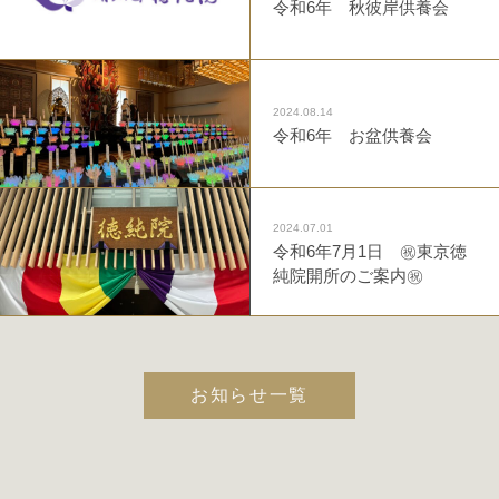
令和6年 秋彼岸供養会
2024.08.14
令和6年 お盆供養会
2024.07.01
令和6年7月1日 ㊗️東京徳
純院開所のご案内㊗️
お知らせ一覧