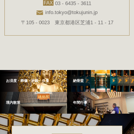
FAX
03 - 6435 - 3611
info.tokyo@tokujunin.jp
〒105 - 0023 東京都港区芝浦1 - 11 - 17
お済度・葬儀・祈願・供養
納骨堂
境内散策
年間行事