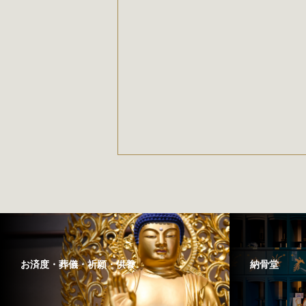
お済度・葬儀・祈願・供養
納骨堂