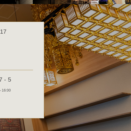
17
- 5
～16:00