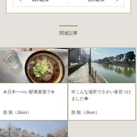
関連記事
🎍日本一○○い駅蕎麦屋で🎍
🌸こんな場所で小さい春見つけ
ました🐝
慈 観（Jikan）
慈 観（Jikan）
2021.12.31