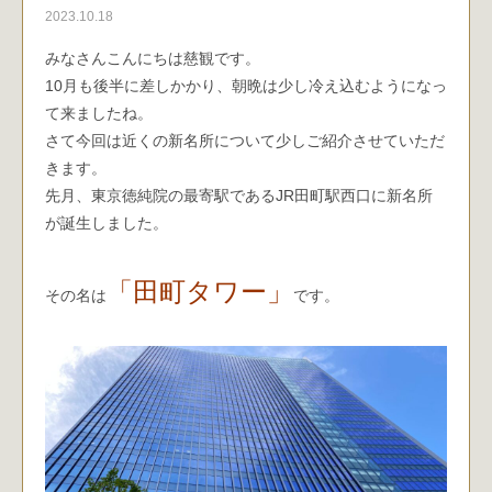
2023.10.18
みなさんこんにちは慈観です。
10月も後半に差しかかり、朝晩は少し冷え込むようになっ
て来ましたね。
さて今回は近くの新名所について少しご紹介させていただ
きます。
先月、東京徳純院の最寄駅であるJR田町駅西口に新名所
が誕生しました。
「田町タワー」
その名は
です。