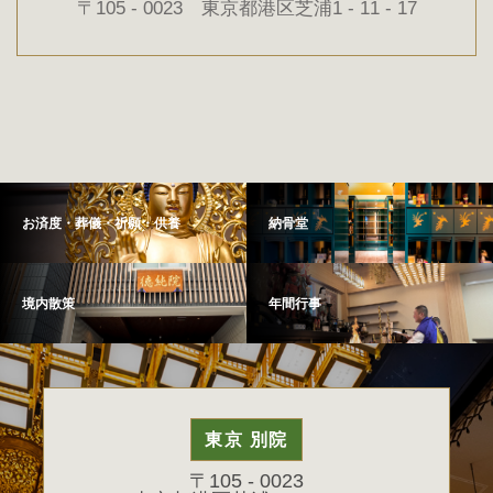
〒105 - 0023 東京都港区芝浦1 - 11 - 17
お済度・葬儀・祈願・供養
納骨堂
境内散策
年間行事
東京 別院
〒105 - 0023