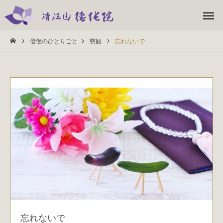
僧侶のひとりごと
慈観
忘れないで
忘れないで