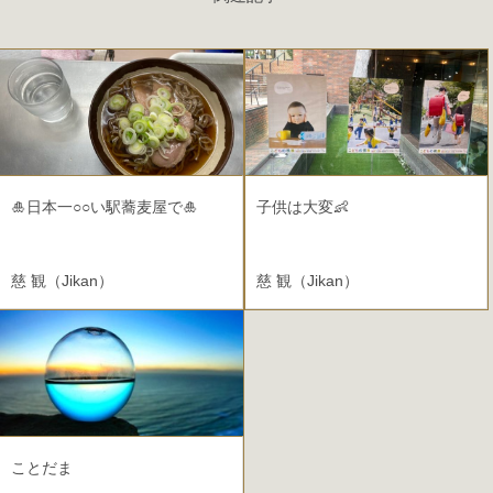
🎍日本一○○い駅蕎麦屋で🎍
子供は大変👶
慈 観（Jikan）
慈 観（Jikan）
2021.12.31
ことだま