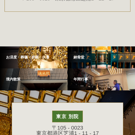
お済度・葬儀・祈願・供養
納骨堂
境内散策
年間行事
東京 別院
〒105 - 0023
東京都港区芝浦1 - 11 - 17