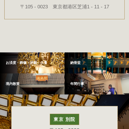
〒105 - 0023 東京都港区芝浦1 - 11 - 17
お済度・葬儀・祈願・供養
納骨堂
境内散策
年間行事
東京 別院