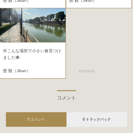
慈 観（Jikan）
慈 観（Jikan）
2024.04.11
🌸こんな場所で小さい春見つけ
ました🐝
慈 観（Jikan）
2022.03.05
コメント
0 コメント
0 トラックバック