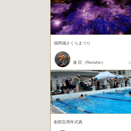
福岡城さくらまつり
連 臣（Renshin）
2
創部百周年式典