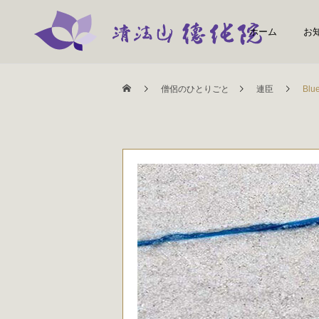
ホーム
お
僧侶のひとりごと
連臣
Bl