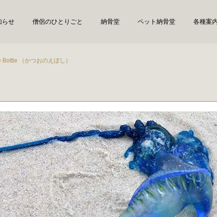
知らせ
僧侶のひとりごと
納骨堂
ペット納骨堂
各種案
ue Bottle （かつおのえぼし）