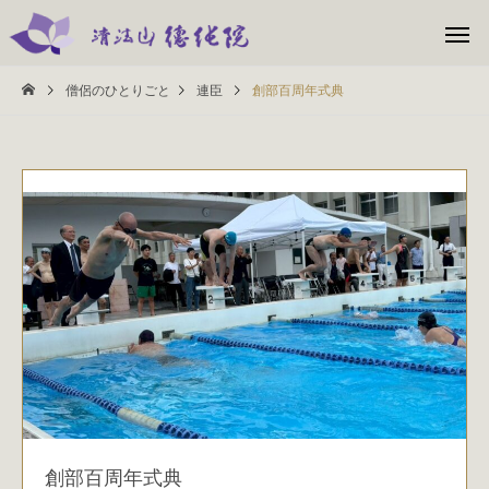
僧侶のひとりごと
連臣
創部百周年式典
創部百周年式典