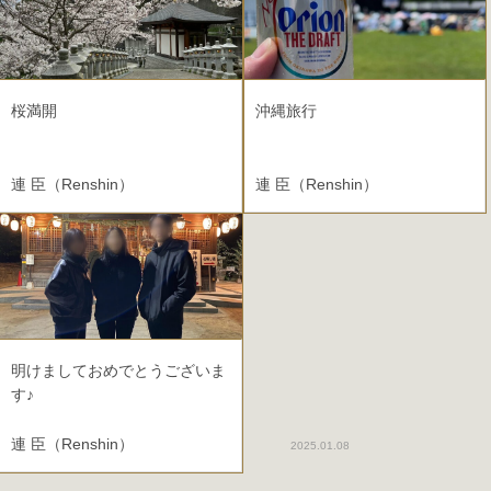
桜満開
沖縄旅行
連 臣（Renshin）
連 臣（Renshin）
2025.04.02
明けましておめでとうございま
す♪
連 臣（Renshin）
2025.01.08