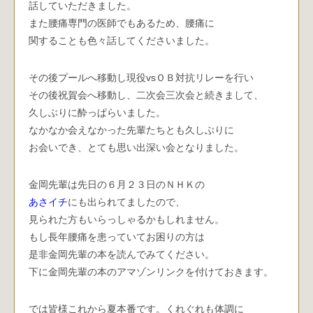
話していただきました。
また腰痛専門の医師でもあるため、腰痛に
関することも色々話してくださいました。
その後プールへ移動し現役vsＯＢ対抗リレーを行い
その後祝賀会へ移動し、二次会三次会と続きまして、
久しぶりに酔っぱらいました。
なかなか会えなかった先輩たちとも久しぶりに
お会いでき、とても思い出深い会となりました。
金岡先輩は先日の６月２３日のＮＨＫの
あさイチ
にも出られてましたので、
見られた方もいらっしゃるかもしれません。
もし長年腰痛を患っていてお困りの方は
是非金岡先輩の本を読んでみてください。
下に金岡先輩の本のアマゾンリンクを付けておきます。
では皆様これから夏本番です。くれぐれも体調に