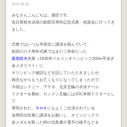
2025.06.25
みなさんこんにちは。連臣です。
先日母校水泳部の創部百周年記念式典・祝賀会に行ってき
ました。
式典ではいつも卒部生に講演を頼んでいて、
前回の八十周年式典ではまだご存命だった
葉室鉄夫
先輩（1936年ベルリンオリンピック200m平泳ぎ
金メダリスト）に
オリンピック秘話などを話していただきましたが、
残念ながらもうお亡くなりになってしまったので、
今回はシドニー、アテネ、北京五輪の水泳チーム
ドクターを務め、ロンドン五輪にはJOC本部ドクターとし
て
帯同された、
ＮＨＫ
にもよくご出演されている
金岡恒治先輩に講演をお願いし、オリンピックで
金メダルを取った時の北島康介選手の様子などを